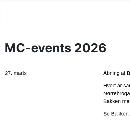
Roskilde Nimbus Klub
MC-events 2026
27. marts
Åbning af 
Hvert år sa
Nørrebrogade
Bakken med 
Se
Bakken