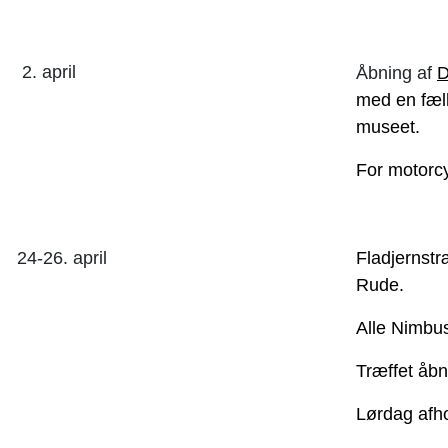
2. april
Åbning af
D
med en fæll
museet.
For motorcy
24-26. april
Fladjernstr
Rude.
Alle Nimbu
Træffet åbn
Lørdag afh