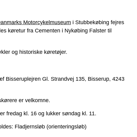
anmarks Motorcykelmuseum
i Stubbekøbing fejres
es køretur fra Cementen i Nykøbing Falster til
kler og historiske køretøjer.
æf Bisseruplejren Gl. Strandvej 135, Bisserup, 4243
skørere er velkomne.
er fredag kl. 16 og lukker søndag kl. 11.
oldes:
Fladjernsløb (orienteringsløb)