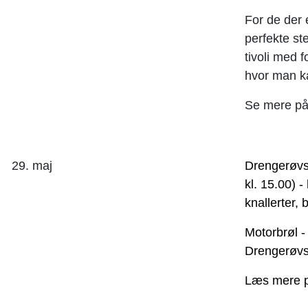
For de der 
perfekte st
tivoli med 
hvor man k
Se mere p
29. maj
Drengerøvsa
kl. 15.00) -
knallerter,
Motorbrøl -
Drengerøvs
Læs mere 