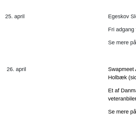
25. april
Egeskov Sl
Fri adgang 
Se mere p
26. april
Swapmeet A
Holbæk (sid
Et af Danm
veteranbiler
Se mere p