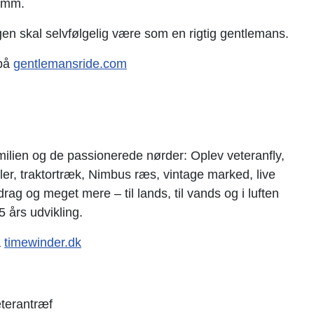
 mm.
n skal selvfølgelig være som en rigtig gentlemans.
på
gentlemansride.com
r
milien og de passionerede nørder: Oplev veteranfly,
iler, traktortræk, Nimbus ræs, vintage marked, live
rag og meget mere – til lands, til vands og i luften
 års udvikling.
å
timewinder.dk
terantræf