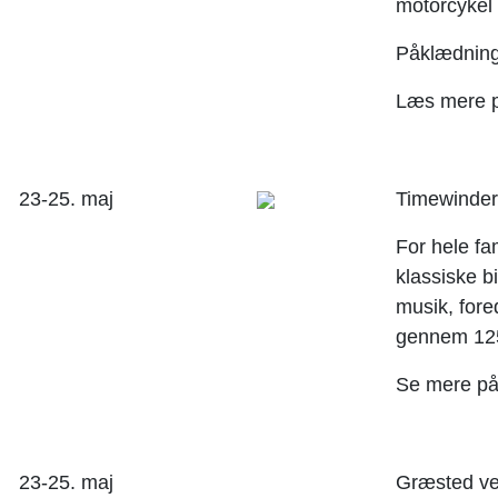
motorcykel
Påklædninge
Læs mere 
23-25. maj
Timewinde
For hele fa
klassiske b
musik, fored
gennem 125
Se mere p
23-25. maj
Græsted ve