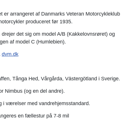
t er arrangeret af Danmarks Veteran Motorcykleklub
otorcykler produceret før 1935.
drejer det sig om model A/B (Kakkelovnsrøret) og
gen af model C (Humlebien).
å
dvm.dk
ffen, Tånga Hed, Vårgårda, Västergötland i Sverige.
for Nimbus (og en del andre).
g i værelser med vandrehjemsstandard.
ngeres en fællestur på 7-8 mil