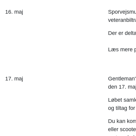
16. maj
Sporvejsmu
veteranbiltr
Der er delt
Læs mere 
17. maj
Gentleman's
den 17. ma
Løbet samler
og tiltag f
Du kan kom
eller scoot