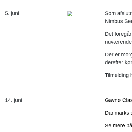
5. juni
Som afslutn
Nimbus Ser
Det foregår
nuværende o
Der er morg
derefter kør
Tilmelding 
14. juni
Gavnø Clas
Danmarks st
Se mere p