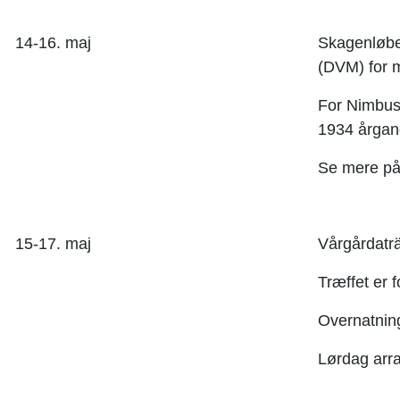
14-16. maj
Skagenløbe
(
DVM) for m
For Nimbus 
1934 årgan
Se mere p
15-17. maj
Vårgårdaträ
Træffet er 
Overnatnin
Lørdag arra