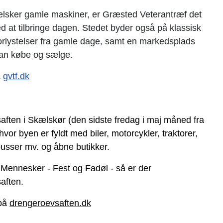
elsker gamle maskiner, er Græsted Veterantræf det
ed at tilbringe dagen. Stedet byder også på klassisk
forlystelser fra gamle dage, samt en markedsplads
an købe og sælge.
å
gvtf.dk
ften i Skælskør (den sidste fredag i maj måned fra
 hvor byen er fyldt med biler, motorcykler, traktorer,
 busser mv. og åbne butikker.
 Mennesker - Fest og Fadøl - så er der
aften.
på
drengeroevsaften.dk